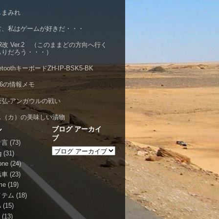
しまみれ
君、私はゲームが好きだ・・・
R改 Ver.2 （このままどの方向へ行く
もりだろう・・・）
uetoothキーボードZH-IP-BSK5-BK
S6の情報メモ
坂弘-アンガウルの戦い
ス（カ）の美味しい漬物
ル
ブログ アーカイ
ブ
り言
(73)
g
(31)
one
(24)
転車
(23)
me
(19)
イテム
(18)
A
(15)
p
(13)