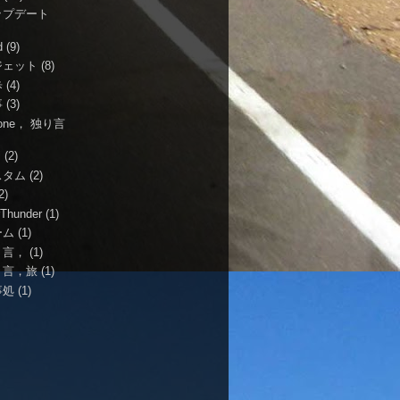
ップデート
d
(9)
ジェット
(8)
歩
(4)
事
(3)
hone， 独り言
i
(2)
スタム
(2)
2)
Thunder
(1)
ーム
(1)
り言，
(1)
り言，旅
(1)
事処
(1)