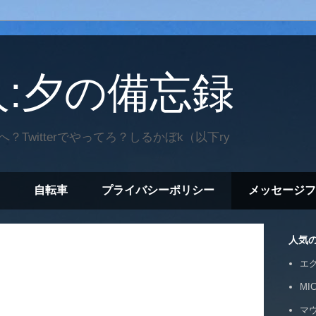
:夕の備忘録
Twitterでやってろ？しるかぼk（以下ry
自転車
プライバシーポリシー
メッセージフ
人気
エ
MI
マ