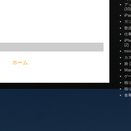
ア
(10)
iPa
ガ
散
仕
iP
(2)
mix
カ
ホーム
旅
(
War
ゲ
独
独
食