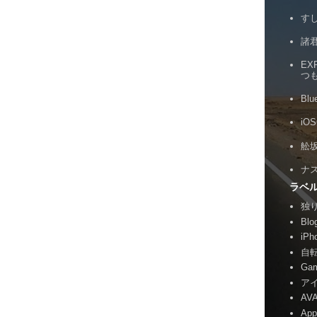
す
諸
EX
つ
Bl
iO
舩
ナ
ラベ
独
Blo
iPh
自
Ga
ア
AV
Ap