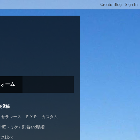
ォーム
の投稿
クセラレース ＥＸＲ カスタム
CHE（ミケ）到着and装着
ウス比べ