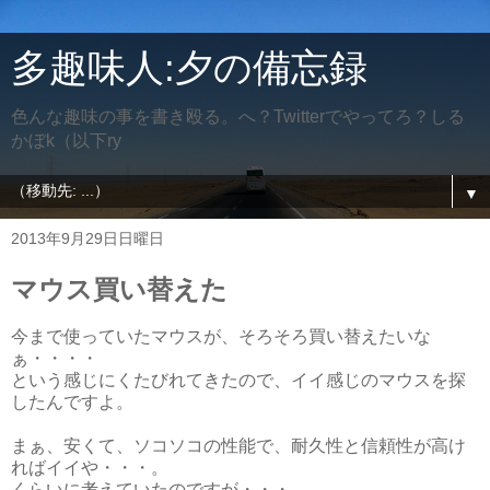
多趣味人:夕の備忘録
色んな趣味の事を書き殴る。へ？Twitterでやってろ？しる
かぼk（以下ry
▼
2013年9月29日日曜日
マウス買い替えた
今まで使っていたマウスが、そろそろ買い替えたいな
ぁ・・・・
という感じにくたびれてきたので、イイ感じのマウスを探
したんですよ。
まぁ、安くて、ソコソコの性能で、耐久性と信頼性が高け
ればイイや・・・。
くらいに考えていたのですが・・・