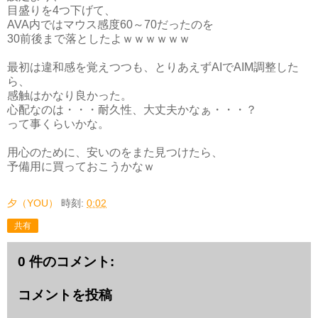
目盛りを4つ下げて、
AVA内ではマウス感度60～70だったのを
30前後まで落としたよｗｗｗｗｗｗ
最初は違和感を覚えつつも、とりあえずAIでAIM調整した
ら、
感触はかなり良かった。
心配なのは・・・耐久性、大丈夫かなぁ・・・？
って事くらいかな。
用心のために、安いのをまた見つけたら、
予備用に買っておこうかなｗ
夕（YOU）
時刻:
0:02
共有
0 件のコメント:
コメントを投稿